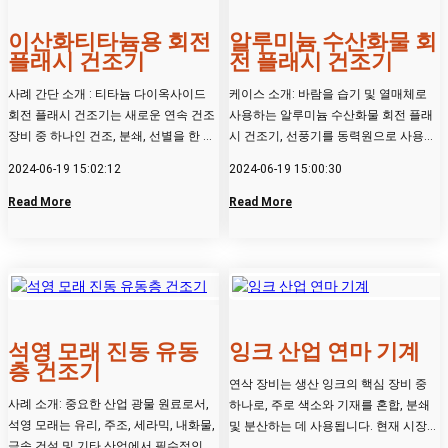
이산화티타늄용 회전
알루미늄 수산화물 회
플래시 건조기
전 플래시 건조기
사례 간단 소개 : 티타늄 다이옥사이드
케이스 소개: 바람을 습기 및 열매체로
회전 플래시 건조기는 새로운 연속 건조
사용하는 알루미늄 수산화물 회전 플래
장비 중 하나인 건조, 분쇄, 선별을 한 번
시 건조기, 선풍기를 동력원으로 사용하
에 하는 장비로, 나선...
여 건조 과정에서 품질 및 열교...
2024-06-19 15:02:12
2024-06-19 15:00:30
Read More
Read More
석영 모래 진동 유동
잉크 산업 연마 기계
층 건조기
연삭 장비는 생산 잉크의 핵심 장비 중
사례 소개: 중요한 산업 광물 원료로서,
하나로, 주로 색소와 기재를 혼합, 분쇄
석영 모래는 유리, 주조, 세라믹, 내화물,
및 분산하는 데 사용됩니다. 현재 시장에
금속 건설 및 기타 산업에서 필수적인 준
서 일반적으로 사용되는 ...