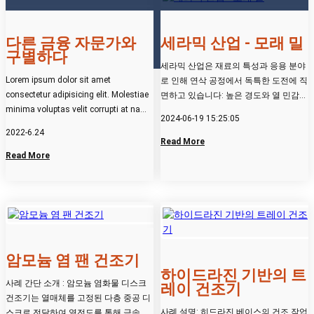
다른 금융 자문가와
세라믹 산업 - 모래 밀
구별하다
세라믹 산업은 재료의 특성과 응용 분야
Lorem ipsum dolor sit amet
로 인해 연삭 공정에서 독특한 도전에 직
consectetur adipisicing elit. Molestiae
면하고 있습니다: 높은 경도와 열 민감
minima voluptas velit corrupti at nam
성. 또한, 세라믹 산업은 재...
2024-06-19 15:25:05
ullam excepturi odit veritatis vero
2022-6.24
incidunt fuga veniam, nemo
Read More
reprehenderit, consequuntur,
Read More
laboriosam labore magni unde.
암모늄 염 팬 건조기
하이드라진 기반의 트
사례 간단 소개 : 암모늄 염화물 디스크
레이 건조기
건조기는 열매체를 고정된 다층 중공 디
사례 설명: 히드라진 베이스의 건조 작업
스크로 전달하여 열전도를 통해 금속 디