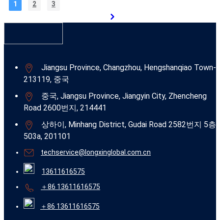
1
2
3
Jiangsu Province, Changzhou, Hengshanqiao Town-
213119, 중국
중국, Jiangsu Province, Jiangyin City, Zhencheng
Road 2600번지, 214441
상하이, Minhang District, Gudai Road 2582번지 5층
503a, 201101
techservice@longxinglobal.com.cn
13611616575
＋86 13611616575
＋86 13611616575