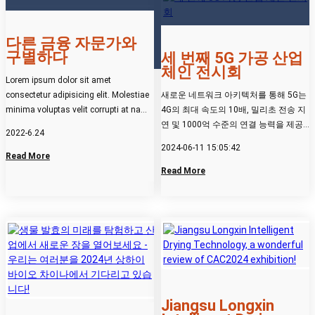
다른 금융 자문가와
구별하다
세 번째 5G 가공 산업
체인 전시회
Lorem ipsum dolor sit amet
consectetur adipisicing elit. Molestiae
새로운 네트워크 아키텍처를 통해 5G는
minima voluptas velit corrupti at nam
4G의 최대 속도의 10배, 밀리초 전송 지
ullam excepturi odit veritatis vero
연 및 1000억 수준의 연결 능력을 제공
2022-6.24
incidunt fuga veniam, nemo
하여 모든 것의 광범...
2024-06-11 15:05:42
reprehenderit, consequuntur,
Read More
laboriosam labore magni unde.
Read More
Jiangsu Longxin