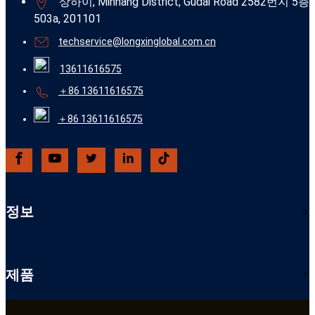
상하이, Minhang District, Gudai Road 2582번지 5층
503a, 201101
techservice@longxinglobal.com.cn
13611616575
＋86 13611616575
＋86 13611616575
정보
제품