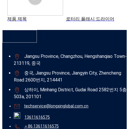
제품 제목
로터리 플래시 드라이어
Jiangsu Province, Changzhou, Hengshanqiao Town-
213119, 중국
중국, Jiangsu Province, Jiangyin City, Zhencheng
Road 2600번지, 214441
상하이, Minhang District, Gudai Road 2582번지 5층
503a, 201101
techservice@longxinglobal.com.cn
13611616575
＋86 13611616575